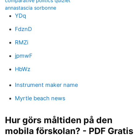
comparative politics quizlet
annastascia sorbonne
YDq
FdznD
RMZi
jpmwF
HbWz
Instrument maker name
Myrtle beach news
Hur görs måltiden på den
mobila förskolan? - PDF Gratis