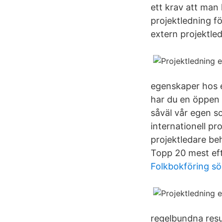
ett krav att man
projektledning fö
extern projektle
egenskaper hos e
har du en öppen a
såväl vår egen s
internationell pro
projektledare be
Topp 20 mest eft
Folkbokföring s
regelbundna resul