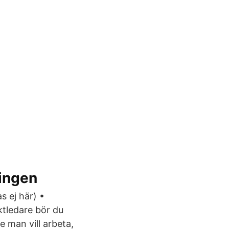
lingen
 ej här) •
ktledare bör du
 man vill arbeta,