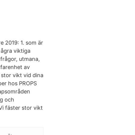
e 2019: 1. som är
ågra viktiga
 frågor, utmana,
farenhet av
stor vikt vid dina
aper hos PROPS
skapsområden
ng och
 fäster stor vikt