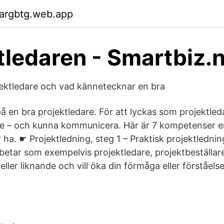
gargbtg.web.app
tledaren - Smartbiz.
jektledare och vad kännetecknar en bra
 på en bra projektledare. För att lyckas som projektl
re – och kunna kommunicera. Här är 7 kompetenser e
 ha. ☛ Projektledning, steg 1 – Praktisk projektledni
arbetar som exempelvis projektledare, projektbeställar
eller liknande och vill öka din förmåga eller förståels