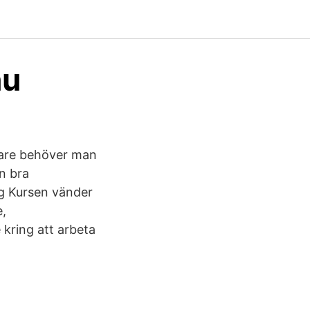
nu
edare behöver man
n bra
ng Kursen vänder
e,
e kring att arbeta