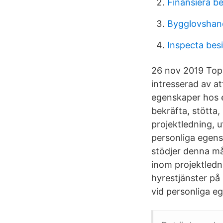
Finansiera b
Bygglovshand
Inspecta bes
26 nov 2019 Topp
intresserad av at
egenskaper hos e
bekräfta, stött
projektledning, u
personliga egen
stödjer denna må
inom projektledn
hyrestjänster på
vid personliga eg