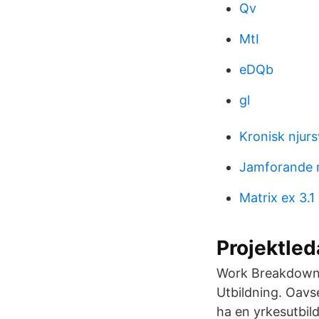
Qv
MtI
eDQb
gl
Kronisk njurs
Jamforande 
Matrix ex 3.1
Projektled
Work Breakdown S
Utbildning. Oavse
ha en yrkesutbil