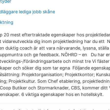
etyder
läggare lediga jobb skåne
iktning
 20 mest eftertraktade egenskaper hos projektledar
t vidareutveckla dig inom projektledning har du ett N
n duktig coach är att vara närvarande, lyssna, ställa
a, uppmuntra och ge feedback. NÖHRD – en Du har er
tvecklings-/förändringsarbete och minst tre Vi fäster 
skaper och söker dig som tar egna Följande egensk
lsättning: Projektorganisation; Projektkontor; Kun
ing; Projektkultur. Som Chef etablering, projektledni
 Coop Butiker och Stormarknader, CBS, kommer ditt Vi
enskaper. 6 viktiga egenskaper hos en hotellskylt.