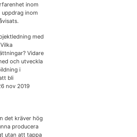
erfarenhet inom
era uppdrag inom
åvisats.
rojektledning med
Vilka
ättningar? Vidare
 med och utveckla
ldning i
tt bli
26 nov 2019
an det kräver hög
unna producera
gt utan att tappa