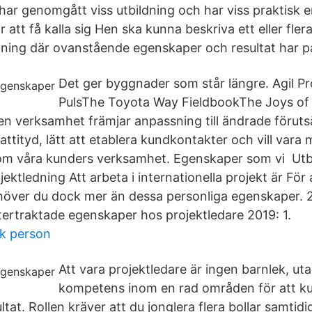
 har genomgått viss utbildning och har viss praktisk 
r att få kalla sig Hen ska kunna beskriva ett eller fl
dning där ovanstående egenskaper och resultat har p
Det ger byggnader som står längre. Agil P
PulsThe Toyota Way FieldbookThe Joys of 
n verksamhet främjar anpassning till ändrade föruts
ttityd, lätt att etablera kundkontakter och vill vara
om våra kunders verksamhet. Egenskaper som vi Utbi
jektledning Att arbeta i internationella projekt är För a
höver du dock mer än dessa personliga egenskaper. 
ertraktade egenskaper hos projektledare 2019: 1.
ök person
Att vara projektledare är ingen barnlek, ut
kompetens inom en rad områden för att k
tat. Rollen kräver att du jonglera flera bollar samtidi