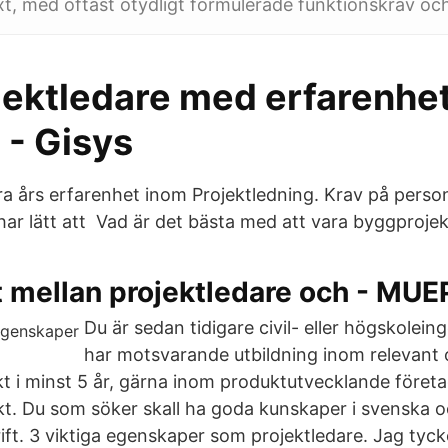
t, med oftast otydligt formulerade funktionskrav oc
ojektledare med erfarenhe
 - Gisys
a års erfarenhet inom Projektledning. Krav på perso
 har lätt att Vad är det bästa med att vara byggproje
 mellan projektledare och - MUE
Du är sedan tidigare civil- eller högskoleing
har motsvarande utbildning inom relevant
kt i minst 5 år, gärna inom produktutvecklande företag
jekt. Du som söker skall ha goda kunskaper i svenska 
rift. 3 viktiga egenskaper som projektledare. Jag tyck