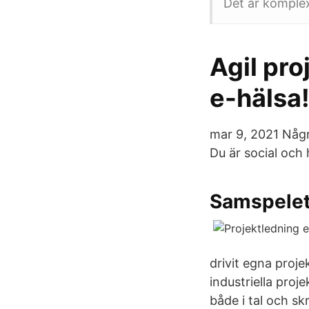
Det är komplex
Agil pr
e-hälsa!
mar 9, 2021 Någr
Du är social och
Samspelet
drivit egna proje
industriella pro
både i tal och sk