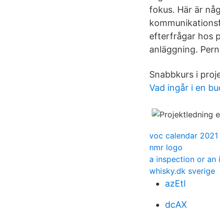
fokus. Här är någ
kommunikationsfö
efterfrågar hos 
anläggning. Perni
Snabbkurs i proj
Vad ingår i en b
voc calendar 2021
nmr logo
a inspection or an 
whisky.dk sverige
azEtl
dcAX