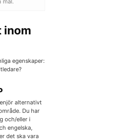
h mål.
t inom
nliga egenskaper:
ktledare?
P
enjör alternativt
 område. Du har
 och/eller i
och engelska,
er det ska vara