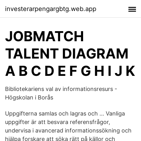
investerarpengargbtg.web.app
JOBMATCH
TALENT DIAGRAM
A B C D E F G H I J K
Bibliotekariens val av informationsresurs -
Högskolan i Borås
Uppgifterna samlas och lagras och … Vanliga
uppgifter är att besvara referensfrågor,
undervisa i avancerad informationssökning och
hjälpa forskare att söka rätt på källor och