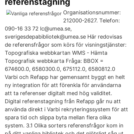
referenstagning
Organisationsnummer:
212000-2627. Telefon:
090-16 33 72 lc@umea.se,
sverigesdepabibliotek@umea.se Här redovisas
de referensfrågor som körs för visningstjänster:
Topografiska webbkartan WMS - Hämta
Topografisk webbkarta Fråga: BBOX =
674600.0, 6580300.0, 675112.0, 6580812.0
Varbi och Refapp har gemensamt byggt en helt
ny integration för att förenkla för användarna
att ta referenser digitalt med hög validitet.
Digital referenstagning från Refapp går nu att
använda direkt i Varbi rekryteringssystem för att
spara tid och slippa byta mellan flera olika
system. 3.1 Olika sorters referensfrågor kom in
på ditt vanliga bibliotek och det plötsligt såg ut