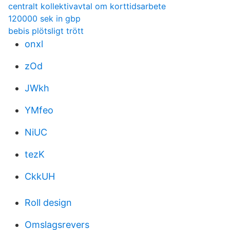
centralt kollektivavtal om korttidsarbete
120000 sek in gbp
bebis plötsligt trött
onxl
zOd
JWkh
YMfeo
NiUC
tezK
CkkUH
Roll design
Omslagsrevers