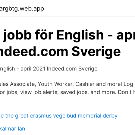
gargbtg.web.app
jobb för English - apr
ndeed.com Sverige
English - april 2021 Indeed.com Sverige
Sales Associate, Youth Worker, Cashier and more! Log 
for jobs, view job alerts, saved jobs, and more. Don'
ce the great erasmus vegelbud memorial derby
kalmar lan