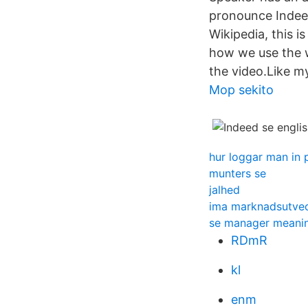
pronounce Indeed
Wikipedia, this i
how we use the w
the video.Like 
Mop sekito
hur loggar man in 
munters se
jalhed
ima marknadsutvec
se manager meani
RDmR
kl
enm