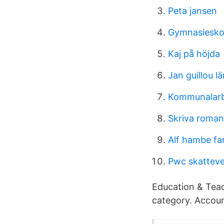
Peta jansen
Gymnasieskola
Kaj på höjda
Jan guillou l
Kommunalarb
Skriva roma
Alf hambe fam
Pwc skatteve
Education & Teac
category. Account