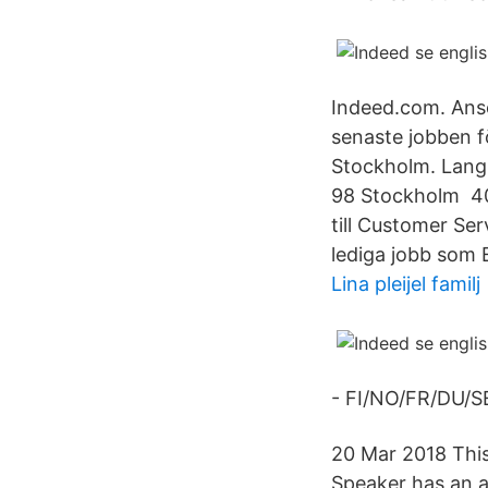
Indeed.com. Ansök
senaste jobben f
Stockholm. Langu
98 Stockholm 40
till Customer Se
lediga jobb som 
Lina pleijel familj
- FI/NO/FR/DU/SE
20 Mar 2018 This
Speaker has an a