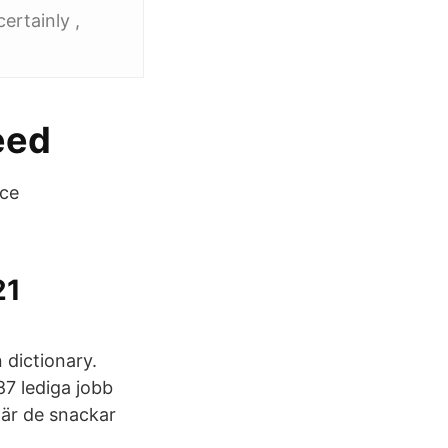
ertainly ,
eed
ice
21
 dictionary.
87 lediga jobb
är de snackar