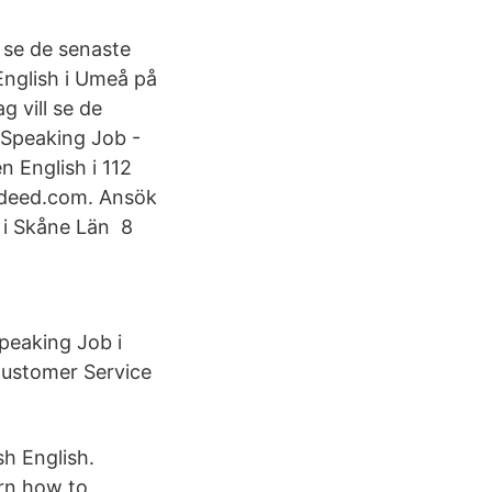
l se de senaste
English i Umeå på
g vill se de
 Speaking Job -
 English i 112
ndeed.com. Ansök
h i Skåne Län 8
Speaking Job i
Customer Service
h English.
rn how to