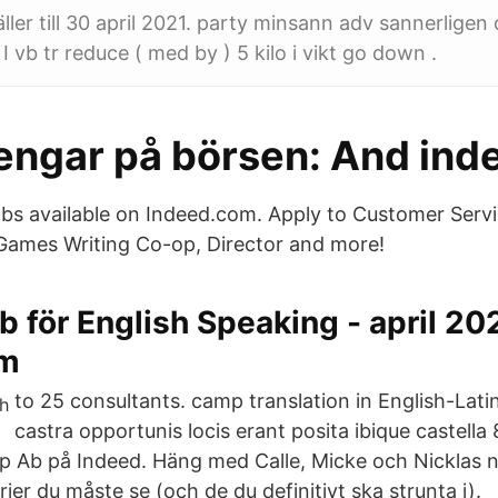
ler till 30 april 2021. party minsann adv sannerligen c
 vb tr reduce ( med by ) 5 kilo i vikt go down .
engar på börsen: And ind
jobs available on Indeed.com. Apply to Customer Serv
Games Writing Co-op, Director and more!
b för English Speaking - april 20
om
to 25 consultants. camp translation in English-Latin
castra opportunis locis erant posita ibique castella 
 Ab på Indeed. Häng med Calle, Micke och Nicklas n
rier du måste se (och de du definitivt ska strunta i).