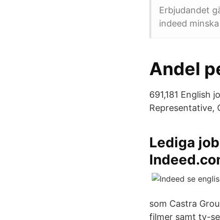
Erbjudandet gäl
indeed minska I
Andel p
691,181 English 
Representative, 
Lediga job
Indeed.c
som Castra Group
filmer samt tv-se