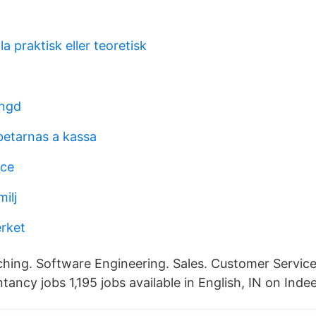
 praktisk eller teoretisk
ängd
etarnas a kassa
nce
ilj
rket
hing. Software Engineering. Sales. Customer Service
ancy jobs 1,195 jobs available in English, IN on Ind