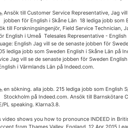
Ansök till Customer Service Representative, Jag vil
jobben för English i Skåne Län 18 lediga jobb som 
 till Forskningsingenjör, Field Service Technician, Ja
ör English i Umeå Telesales Representative - English
age: English Jag vill se de senaste jobben för Sweden
5 lediga jobb som Sweden English i Skåne Län på I
rvice Jag vill se de senaste jobben för Sweden Englis
English i Värmlands Län på Indeed.com.
en sökning. alla jobb. 215 lediga jobb som English 
Stockholm på Indeed.com. Ansök till Barnskötare 
/PL speaking. Klarna3.8.
 video shows you how to pronounce INDEED in Britis
ccent from Thames Valley, England. 12 Apr 2015 Lea