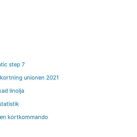
tic step 7
rkortning unionen 2021
ad linolja
statistik
ken kortkommando