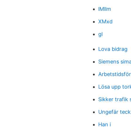
lMllm
XMxd
gl
Lova bidrag
Siemens sima
Arbetstidsfö
Lösa upp tork
Sikker trafik 
Ungefär tec
Han i