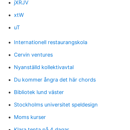
jXRJV
xtW
uT
Internationell restaurangskola
Cervin ventures
Nyanställd kollektivavtal
Du kommer ångra det här chords
Bibliotek lund väster
Stockholms universitet speldesign
Moms kurser
Klara tenta på 4 dagar