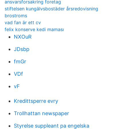
ansvarsforsakring foretag
stiftelsen kungälvsbostäder årsredovisning
brostroms
vad fan är ett cv
felix konserve kedi maması
NXOuR
JDsbp
fmGr
VDf
vF
Kredittsperre evry
Trollhattan newspaper
Styrelse suppleant pa engelska